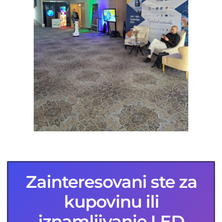
Zainteresovani ste za
kupovinu ili
iznamljivanje LED