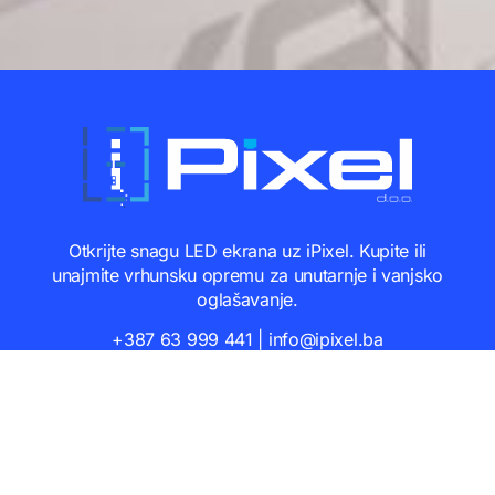
Otkrijte snagu LED ekrana uz iPixel. Kupite ili
unajmite vrhunsku opremu za unutarnje i vanjsko
oglašavanje.
+387 63 999 441 | info@ipixel.ba
Copyright © 2023 | iPixel d.o.o.
Developed by
#LevelUpYourMedia